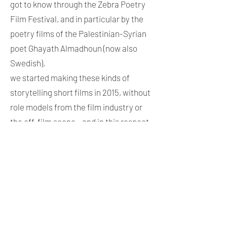
got to know through the Zebra Poetry
Film Festival, and in particular by the
poetry films of the Palestinian-Syrian
poet Ghayath Almadhoun (now also
Swedish),
we started making these kinds of
storytelling short films in 2015, without
role models from the film industry or
the off-film scene – and in this respect
we are innovators in this genre.
Wir gehen davon aus, dass der
Storytelling Film Short in Zeiten von
K.I. an Bedeutung gewinnen wird.
In Zeiten der Covid-Pandemie haben
wir zwei solche Filme mit geringem